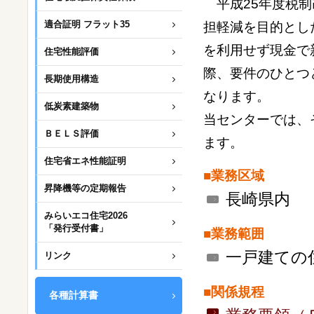
平成25年度税制
適合証明 フラット35
担軽減を目的とし
を利用せず現金で
住宅性能評価
際、要件のひとつ
長期使用構造
なります。
低炭素建築物
当センターでは、
ＢＥＬＳ評価
ます。
住宅省エネ性能証明
■業務区域
昇降機等の定期報告
長崎県内
みらいエコ住宅2026
「発行受付書」
■業務範囲
一戸建ての
リンク
■関係規程
各種計算書