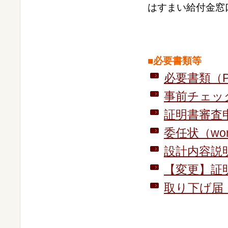
はすまい給付金窓
■必要書類等
必要書類（P
事前チェック
証明書審査申
委任状（wo
設計内容説明
【変更】証明
取り下げ届（