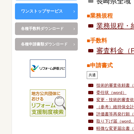
長崎県全域
ワンストップサービス
■業務規程
業務規程・
各種手数料ダウンロード
■手数料
各種申請書類ダウンロード
審査料金（P
■申請書式
共通
技術的審査依頼書（e
委任状（word）
変更・技術的審査依頼
（参考）維持保全計画 
評価書等再発行願（w
取り下げ届（word、e
軽微な変更届出書（e