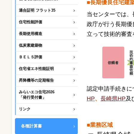
■長期優良住宅建
適合証明 フラット35
当センターでは、
住宅性能評価
政庁が行う長期優
立って技術的審査
長期使用構造
低炭素建築物
ＢＥＬＳ評価
住宅省エネ性能証明
昇降機等の定期報告
認定申請手続きに
みらいエコ住宅2026
「発行受付書」
HP
、
長崎県HP
及
リンク
■業務区域
各種計算書