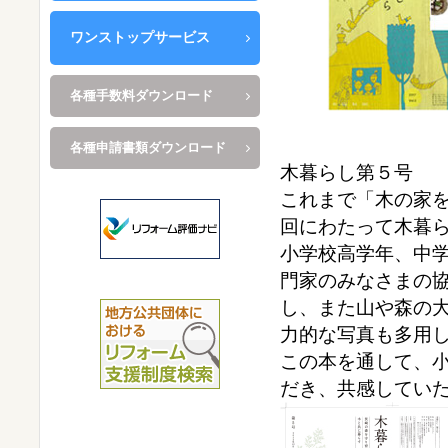
ワンストップサービス
各種手数料ダウンロード
各種申請書類ダウンロード
木暮らし第５号
これまで「木の家
回にわたって木暮ら
小学校高学年、中
門家のみなさまの
し、また山や森の
力的な写真も多用
この本を通して、
だき、共感してい