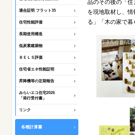
品のその後の「住
適合証明 フラット35
を現地取材し、情
る」「木の家で暮
住宅性能評価
長期使用構造
低炭素建築物
ＢＥＬＳ評価
住宅省エネ性能証明
昇降機等の定期報告
みらいエコ住宅2026
「発行受付書」
リンク
各種計算書